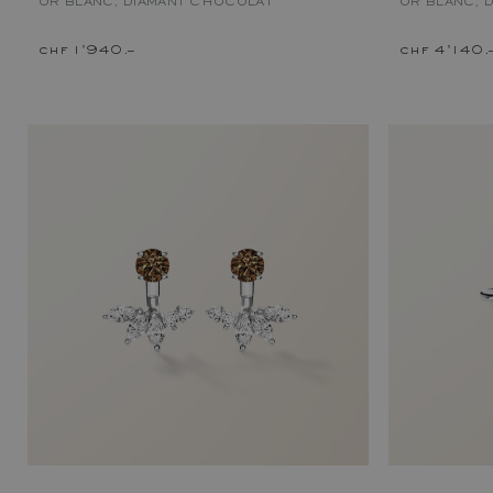
OR BLANC, DIAMANT CHOCOLAT
OR BLANC, 
chf 1'940.–
chf 4'140.