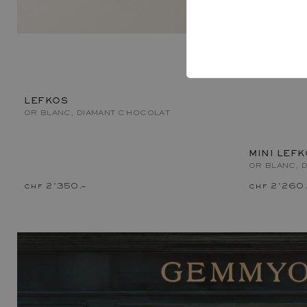
LEFKOS
OR BLANC, DIAMANT CHOCOLAT
MINI LEF
OR BLANC, 
chf 2'350.–
chf 2'260.