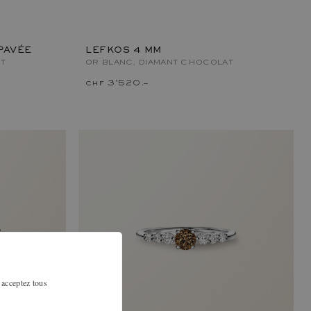
PAVÉE
LEFKOS 4 MM
T
OR BLANC, DIAMANT CHOCOLAT
chf 3'520.–
 acceptez tous