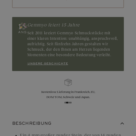
Gemmyo feiert 15 Jahre
Seit 2011 kreiert Gemmyo Schmuckstücke mit
einer klaren Intention: unabhängig, anspruchsvoll,
aufrichtig. Seit fünfzehn Jahren gestalten wir
Schmuck, der den Ihnen am Herzen liegenden
Momenten eine besondere Bedeutung verleiht.
unsere geschichte
se Lieferung in Frankreich, EU,
Umtausch, Rückgabe und Gröss
 TOM, Schweiz und Japan.
innerhalb von 30 Tage
BESCHREIBUNG
Ein 4 mm großer runder Stein, der von 14 runden