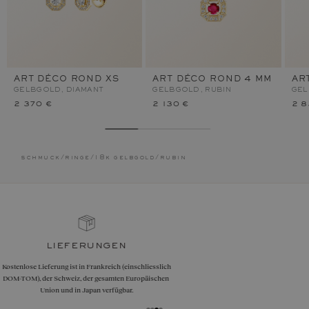
ART DÉCO ROND XS
ART DÉCO ROND 4 MM
AR
GELBGOLD, DIAMANT
GELBGOLD, RUBIN
GEL
2 370 €
2 130 €
2 8
schmuck
/
ringe
/
18k gelbgold
/
rubin
garantien
Grössenanpassungen, Umtausch oder Rückgaben sind
innerhalb von 30 Tagen nach Erhalt möglich, auch für
gravierten Schmuck.