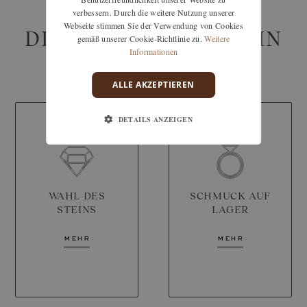
verbessern. Durch die weitere Nutzung unserer
Webseite stimmen Sie der Verwendung von Cookies
DIENSTLEISTUNGEN IN
gemäß unserer Cookie-Richtlinie zu.
Weitere
Informationen
DER BOUTIQUE
ALLE AKZEPTIEREN
DETAILS ANZEIGEN
WAHL DES
SCHMUCK AUF
STEINS
LAGER
mehr
mehr