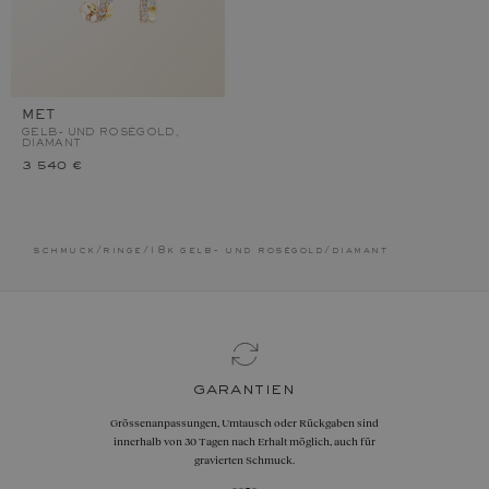
MET
GELB- UND ROSÉGOLD,
DIAMANT
3 540 €
schmuck
/
ringe
/
18k gelb- und roségold
/
diamant
garantien
Grössenanpassungen, Umtausch oder Rückgaben sind
innerhalb von 30 Tagen nach Erhalt möglich, auch für
gravierten Schmuck.