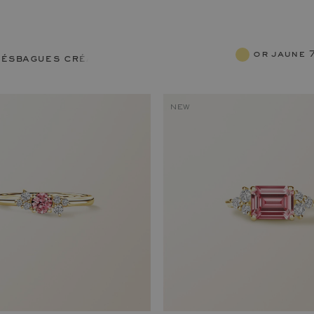
or jaune
lés
bagues créatives
NEW