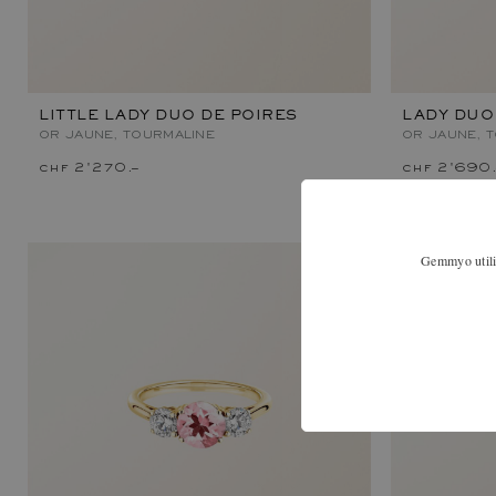
LITTLE LADY DUO DE POIRES
LADY DUO
OR JAUNE, TOURMALINE
OR JAUNE, 
chf 2'270.–
chf 2'690.
Gemmyo utilis