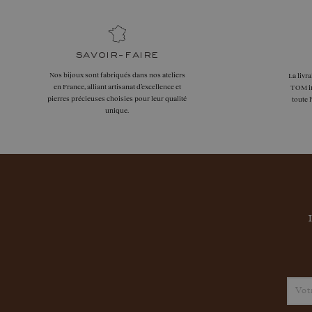
savoir-faire
Nos bijoux sont fabriqués dans nos ateliers
La livr
en France, alliant artisanat d’excellence et
TOM in
pierres précieuses choisies pour leur qualité
toute 
unique.