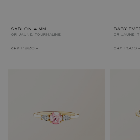
SABLON 4 MM
BABY EV
OR JAUNE, TOURMALINE
OR JAUNE, 
chf 1'920.–
chf 1'500.