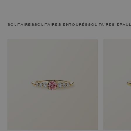
solitaires
solitaires entourés
solitaires épau