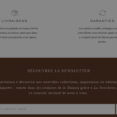
livraisons
garanties
aison est gratuite en France (DOM
Les remises à taille, échanges ou
clus), en Suisse, ainsi que dans
sont offerts sous 30 jours après r
l'Union européenne et au Japon.
y compris pour les bijoux gravés
portés.
DÉCOUVREZ
LA NEWSLETTER
Invitation à découvrir nos nouvelles collections, inspirations ou édition
La Newsletter
limitées : entrez dans les coulisses de la Maison grâce à
,
ce courrier exclusif de nous à vous.