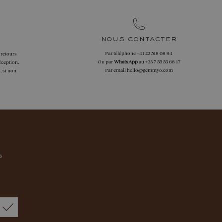
nous contacter
Par téléphone
+41 22 518 08 94
 retours
Ou par
WhatsApp
au
+33 7 55 53 68 17
éception,
Par email
hello@gemmyo.com
, si non
s