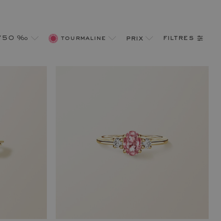
filtres
 750 ‰
tourmaline
prix