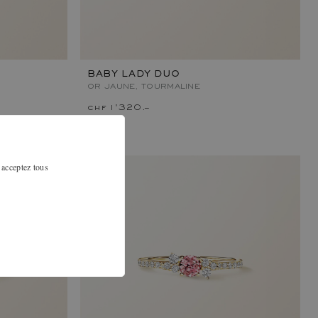
BABY LADY DUO
OR JAUNE, TOURMALINE
chf 1'320.–
 acceptez tous