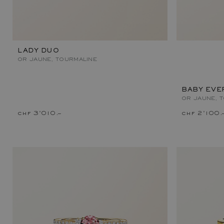
LADY DUO
OR JAUNE, TOURMALINE
BABY EVE
OR JAUNE, 
chf 3'010.–
chf 2'100.