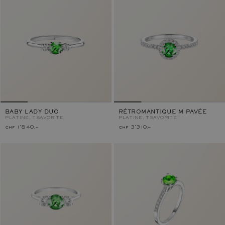
BABY LADY DUO
RÉTROMANTIQUE M PAVÉE
PLATINE, TSAVORITE
PLATINE, TSAVORITE
chf 1'840.–
chf 3'310.–