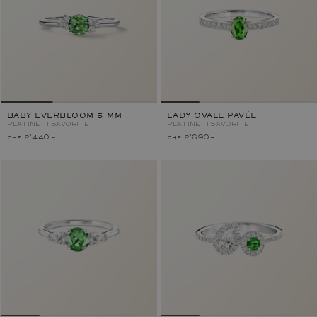
BABY EVERBLOOM 5 MM
LADY OVALE PAVÉE
PLATINE, TSAVORITE
PLATINE, TSAVORITE
chf 2'440.–
chf 2'690.–