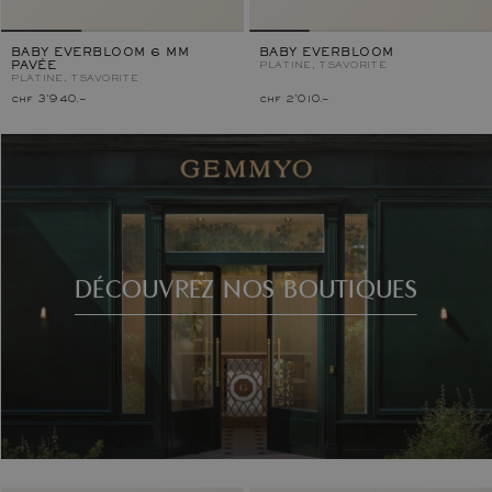
BABY EVERBLOOM 6 MM
BABY EVERBLOOM
PAVÉE
PLATINE, TSAVORITE
PLATINE, TSAVORITE
chf 3'940.–
chf 2'010.–
DÉCOUVREZ NOS BOUTIQUES