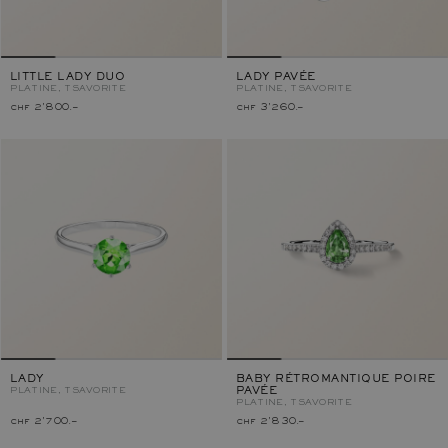
LITTLE LADY DUO
LADY PAVÉE
PLATINE, TSAVORITE
PLATINE, TSAVORITE
chf 2'800.–
chf 3'260.–
LADY
BABY RÉTROMANTIQUE POIRE
PLATINE, TSAVORITE
PAVÉE
PLATINE, TSAVORITE
chf 2'700.–
chf 2'830.–