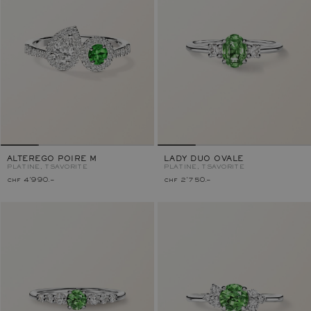
ALTEREGO POIRE M
LADY DUO OVALE
PLATINE, TSAVORITE
PLATINE, TSAVORITE
chf 4'990.–
chf 2'750.–