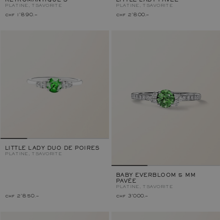
RÉTROMANTIQUE S
LITTLE LADY PAVÉE
PLATINE, TSAVORITE
PLATINE, TSAVORITE
chf 1'890.–
chf 2'800.–
LITTLE LADY DUO DE POIRES
PLATINE, TSAVORITE
BABY EVERBLOOM 5 MM
PAVÉE
PLATINE, TSAVORITE
chf 2'850.–
chf 3'000.–