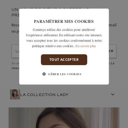
dire avec fierté qu’avec les boucles d’oreilles Lady nous
UN COUP DE CŒUR ? GARDEZ-LE
sommes arrivés à concevoir un bijou extrêmement réussi, que
PRÉCIEUSEMENT.
toute femme mériterait d’avoir dans sa garde-robe ! »
PARAMÉTRER MES COOKIES
Recevez immédiatement le détail de cette création par e-mail
Gemmyo utilise des cookies pour améliorer
ou partagez-la facilement avec un proche.
l'expérience utilisateur. En utilisant notre site internet,
vous acceptez tous les cookies conformément à notre
politique relative aux cookies.
En savoir plus
envoyer
TOUT ACCEPTER
En validant, j'accepte la
politique de confidentialité
et d'être abonné à
La
Newsletter
GÉRER LES COOKIES
LA COLLECTION LADY
ARTISANAT FRANÇAIS