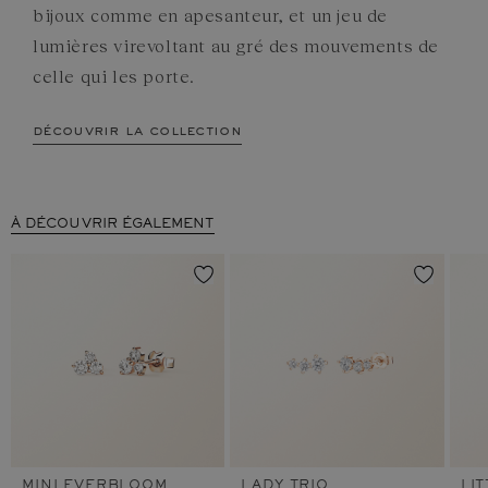
bijoux comme en apesanteur, et un jeu de
lumières virevoltant au gré des mouvements de
celle qui les porte.
découvrir la collection
À DÉCOUVRIR ÉGALEMENT
MINI EVERBLOOM
LADY TRIO
LI