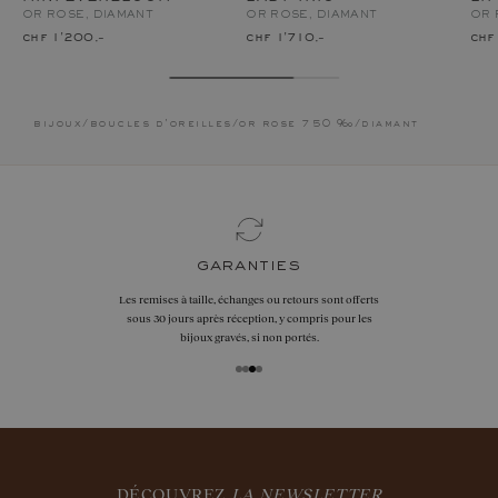
OR ROSE, DIAMANT
OR ROSE, DIAMANT
OR 
chf 1'200.–
chf 1'710.–
chf
bijoux
/
boucles d'oreilles
/
or rose 750 ‰
/
diamant
garanties
Les remises à taille, échanges ou retours sont offerts
sous 30 jours après réception, y compris pour les
bijoux gravés, si non portés.
DÉCOUVREZ
LA NEWSLETTER