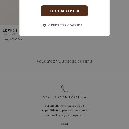
TOUT ACCEPTER
GÉRER LES COOKIES
LEFKOS
OR BLANC, SAPHIR
chf 2'060.–
Vous avez vu 3 modèles sur 3
nous contacter
Par téléphone
+41 22 518 08 94
Ou par
WhatsApp
au
+33 7 55 53 68 17
Par email
hello@gemmyo.com