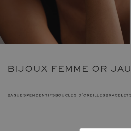
BIJOUX FEMME OR JA
bagues
pendentifs
boucles d'oreilles
bracelet