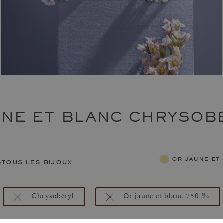
UNE ET BLANC CHRYSOB
or jaune e
s
tous les bijoux femme
Chrysobéryl
Or jaune et blanc 750 ‰