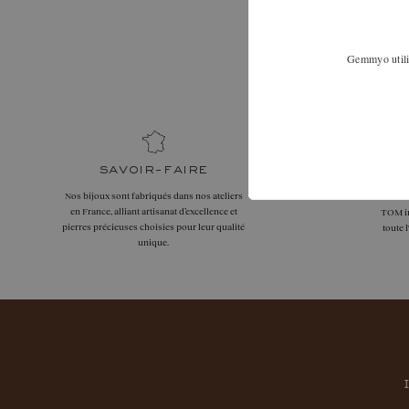
Nous 
Élargissez vo
Gemmyo utilis
89 pour dis
savoir-faire
Nos bijoux sont fabriqués dans nos ateliers
La livr
en France, alliant artisanat d’excellence et
TOM in
pierres précieuses choisies pour leur qualité
toute 
unique.