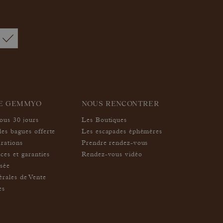
IE GEMMYO
NOUS RENCONTRER
sous 30 jours
Les Boutiques
des bagues offerte
Les escapades éphémères
arations
Prendre rendez-vous
ces et garanties
Rendez-vous vidéo
isée
rales de Vente
es