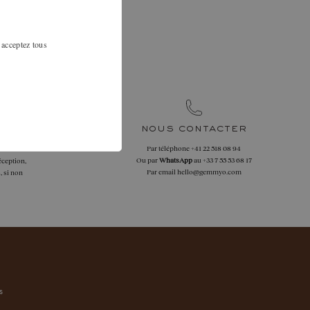
ction.
au 01 42 46 90
 acceptez tous
re au mieux.
nous contacter
Par téléphone
+41 22 518 08 94
 retours
Ou par
WhatsApp
au
+33 7 55 53 68 17
éception,
Par email
hello@gemmyo.com
, si non
s