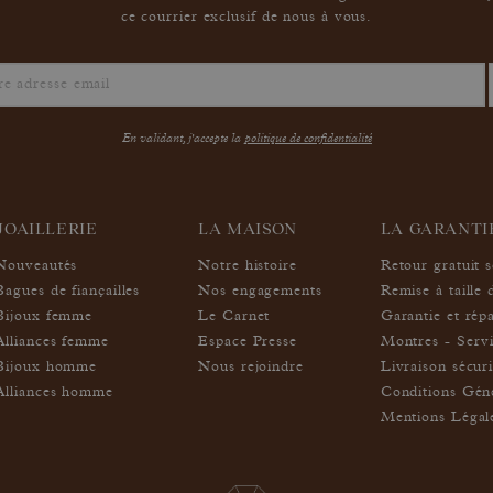
ce courrier exclusif de nous à vous.
En validant, j'accepte la
politique de confidentialité
JOAILLERIE
LA MAISON
LA GARANT
Nouveautés
Notre histoire
Retour gratuit 
Bagues de fiançailles
Nos engagements
Remise à taille 
Bijoux femme
Le Carnet
Garantie et rép
Alliances femme
Espace Presse
Montres - Servi
Bijoux homme
Nous rejoindre
Livraison sécur
Alliances homme
Conditions Géné
Mentions Légal