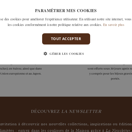
n'avons malheureusement pas de produits répondant à cette séle
PARAMÉTRER MES COOKIES
tre recherche en retirant un ou plusieurs filtres ou appelez nous 
e des cookies pour améliorer l'expérience utilisateur. En utilisant notre site internet, vous
cuter de votre recherche et voir comment nous pouvons y répond
les cookies conformément à notre politique relative aux cookies.
En savoir plus
TOUT ACCEPTER
GÉRER LES COOKIES
livraisons
garanties
aison est gratuite en France (DOM
Les remises à taille, échanges ou
clus), en Suisse, ainsi que dans
sont offerts sous 30 jours après r
l'Union européenne et au Japon.
y compris pour les bijoux gravés
portés.
DÉCOUVREZ
LA NEWSLETTER
Invitation à découvrir nos nouvelles collections, inspirations ou édition
La Newsletter
limitées : entrez dans les coulisses de la Maison grâce à
,