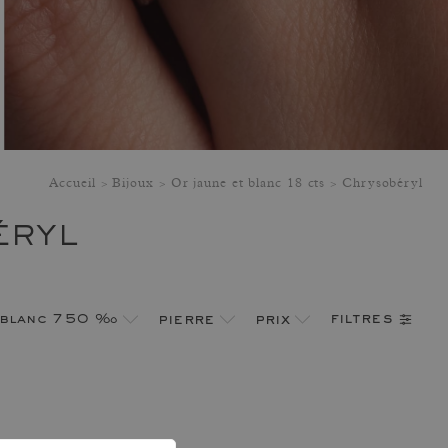
Accueil
Bijoux
Or jaune et blanc 18 cts
Chrysobéryl
ÉRYL
filtres
t blanc 750 ‰
pierre
prix