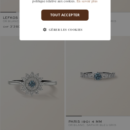
politique relative aux cookies.
En savoir plus
TOUT ACCEPTER
LEFKOS 4 MM
LEFKOS
OR BLANC, SAPHIR BLEU GRIS
OR BLANC, SAPHIR BLEU GRIS
chf 3'380.–
chf 2'240.–
GÉRER LES COOKIES
PARIS 1901 4 MM
OR BLANC, SAPHIR BLEU GRIS