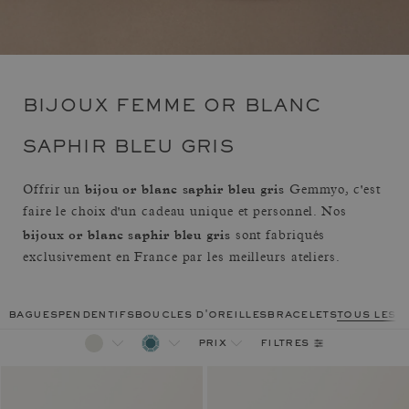
BIJOUX FEMME OR BLANC
SAPHIR BLEU GRIS
bijou or blanc saphir bleu gris
Offrir un
Gemmyo, c'est
faire le choix d'un cadeau unique et personnel. Nos
bijoux or blanc saphir bleu gris
sont fabriqués
exclusivement en France par les meilleurs ateliers.
bagues
pendentifs
boucles d'oreilles
bracelets
tous les 
filtres
prix