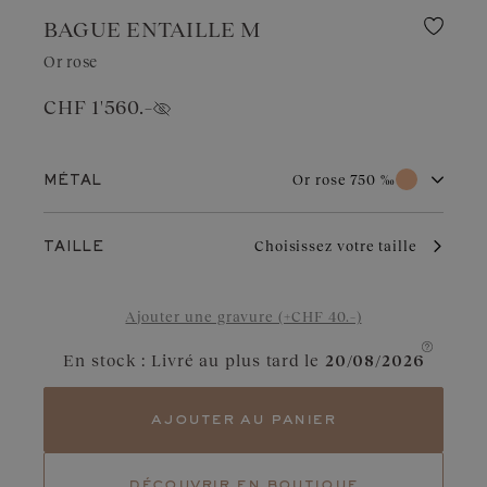
BAGUE ENTAILLE M
Or rose
CHF 1'560.–
Afficher le prix
Or rose 750 ‰
MÉTAL
Or blanc 750 ‰
Or rose 750 ‰
Choisissez votre taille
TAILLE
Or jaune 750 ‰
L’or rose doit son charme unique à sa couleur subtile et
Ajouter une gravure (+CHF 40.–)
chaleureuse qui résiste au temps. Il s’adapte parfaitement à
toutes les occasions. Légèrement cuivré, il met en valeur les
diamants, rubis ou grenats.
En stock : Livré au plus tard le
20/08/2026
ajouter au panier
découvrir en boutique