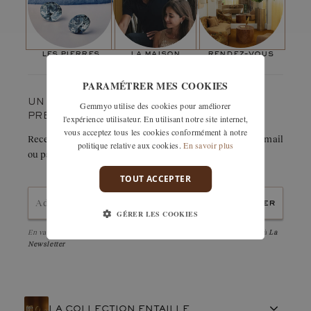
Entaille, c’est la promesse d’un bijou signature !"
les pierres
la maison
rendez-vous
PARAMÉTRER MES COOKIES
UN COUP DE CŒUR ? GARDEZ-LE
Gemmyo utilise des cookies pour améliorer
PRÉCIEUSEMENT.
l'expérience utilisateur. En utilisant notre site internet,
vous acceptez tous les cookies conformément à notre
Recevez immédiatement le détail de cette création par e-mail
politique relative aux cookies.
En savoir plus
ou partagez-la facilement avec un proche.
TOUT ACCEPTER
envoyer
GÉRER LES COOKIES
En validant, j'accepte la
politique de confidentialité
et d'être abonné à
La
Newsletter
LA COLLECTION ENTAILLE