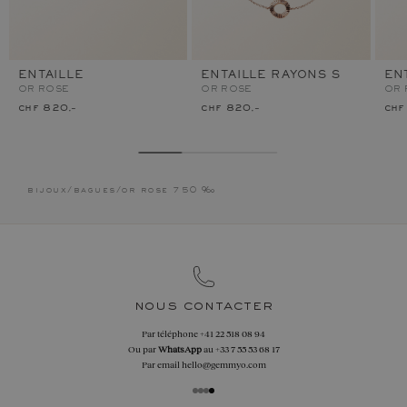
ENTAILLE
ENTAILLE RAYONS S
EN
OR ROSE
OR ROSE
OR 
chf 820.–
chf 820.–
chf
bijoux
/
bagues
/
or rose 750 ‰
nous contacter
Par téléphone
+41 22 518 08 94
Ou par
WhatsApp
au
+33 7 55 53 68 17
Par email
hello@gemmyo.com