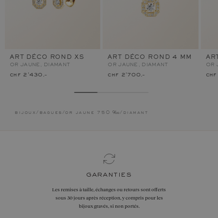
ART DÉCO ROND XS
ART DÉCO ROND 4 MM
AR
OR JAUNE, DIAMANT
OR JAUNE, DIAMANT
OR 
chf 2'430.–
chf 2'700.–
chf
bijoux
/
bagues
/
or jaune 750 ‰
/
diamant
garanties
Les remises à taille, échanges ou retours sont offerts
sous 30 jours après réception, y compris pour les
bijoux gravés, si non portés.