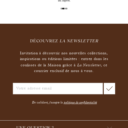
bijoux gravés, si non 
DÉCOUVREZ
LA NEWSLETTER
Invitation à découvrir nos nouvelles collections,
inspirations ou éditions limitées : entrez dans les
La Newsletter
coulisses de la Maison grâce à
,
ce
courrier exclusif de nous à vous.
En validant, j'accepte la
politique de confidentialité
UNE QUESTION ?