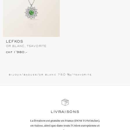
LEFKOS
OR BLANC, TSAVORITE
chf 1'980.–
bijoux
/
bagues
/
or blanc 750 ‰
/
tsavorite
ns
garanti
e (DOM TOM inclus),
Les remises à taille, échanges ou 
Union européenne et
sous 30 jours après réception, y