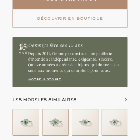
Tourmaline
Emeraude
découvrir en boutique
Rubis
Pierre vive et lumineuse, la tsavorite dévoile une teinte verte aux
nuances vibrantes. Sa pureté et sa couleur singulière en font une
pierre au caractère unique. Origine : Kenya
Gemmyo fête ses 15 ans
Depuis 2011, Gemmyo construit une joaillerie
d'intention : indépendante, exigeante, sincère.
Quinze années à créer des bijoux qui donnent du
sens aux moments qui comptent pour vous.
notre histoire
LES MODÈLES SIMILAIRES