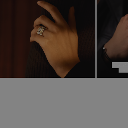
rec
nos 