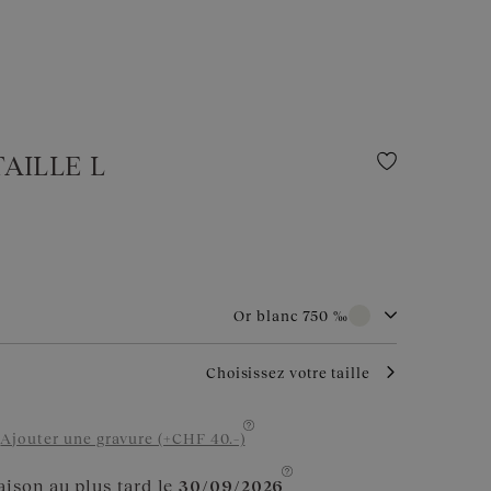
AILLE L
Or blanc 750 ‰
rande durabilité, l’or blanc est très recherché pour les bijoux de
Choisissez votre taille
on aspect raffiné, il symbolise le choix de l’élégance. Avec un
nserve son charme et sa brillance.
Or rose 750 ‰
Ajouter une gravure (+CHF 40.–)
aison au plus tard le
30/09/2026