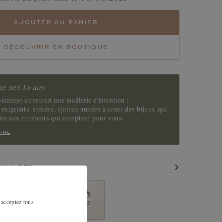
ajouter au panier
découvrir en boutique
e ses 15 ans
emmyo construit une joaillerie d'intention :
exigeante, sincère. Quinze années à créer des bijoux qui
ens aux moments qui comptent pour vous.
ire
MILAIRES
 acceptez tous