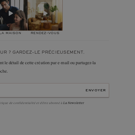
nt un bijou à l’esthétique marqué, mais qui n’en reste pas
otidien."
la maison
rendez-vous
UR ? GARDEZ-LE PRÉCIEUSEMENT.
le détail de cette création par e-mail ou partagez-la
oche.
envoyer
itique de confidentialité
et d'être abonné à
La Newsletter