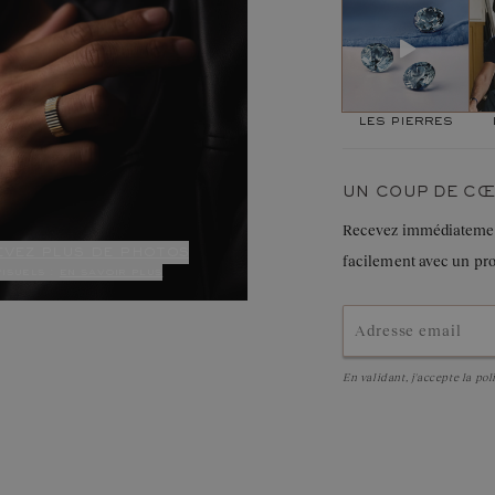
personnes qui apprécie
moins confortable au qu
les pierres
UN COUP DE CŒ
Recevez immédiatement 
evez plus de photos
facilement avec un pr
visuels :
en savoir plus
En validant, j'accepte la
pol