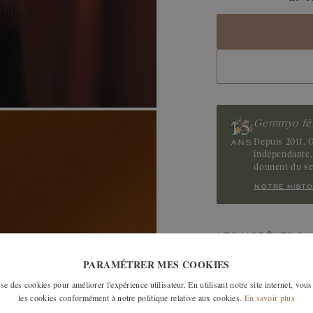
Gemmyo fêt
Depuis 2011, G
indépendante, 
donnent du s
notre histo
LES MODÈLES SI
PARAMÉTRER MES COOKIES
e des cookies pour améliorer l'expérience utilisateur. En utilisant notre site internet, vous
les cookies conformément à notre politique relative aux cookies.
En savoir plus