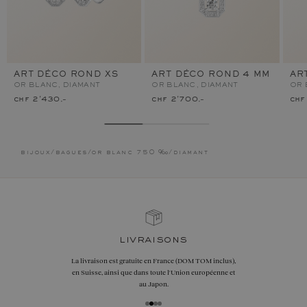
ART DÉCO ROND XS
ART DÉCO ROND 4 MM
AR
OR BLANC, DIAMANT
OR BLANC, DIAMANT
OR 
chf 2'430.–
chf 2'700.–
chf
bijoux
/
bagues
/
or blanc 750 ‰
/
diamant
livraisons
La livraison est gratuite en France (DOM TOM inclus),
en Suisse, ainsi que dans toute l'Union européenne et
au Japon.