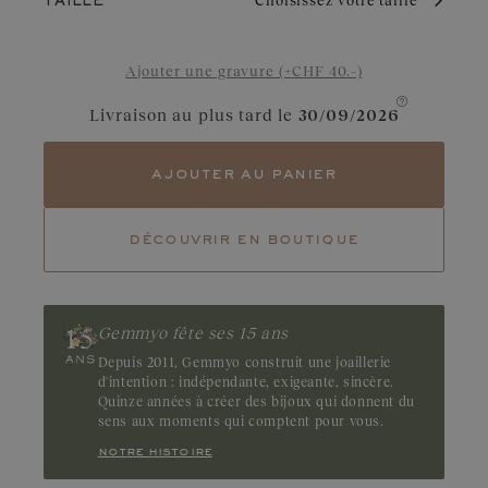
Choisissez votre taille
toujours fourni pour les diamants de plus de 0,3 carat.
TAILLE
Ajouter une gravure (+CHF 40.–)
Livraison au plus tard le
30/09/2026
ajouter au panier
découvrir en boutique
Gemmyo fête ses 15 ans
Depuis 2011, Gemmyo construit une joaillerie
d'intention : indépendante, exigeante, sincère.
Quinze années à créer des bijoux qui donnent du
sens aux moments qui comptent pour vous.
notre histoire