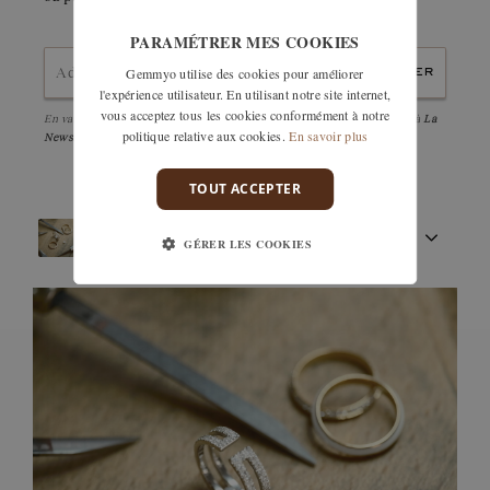
PARAMÉTRER MES COOKIES
Gemmyo utilise des cookies pour améliorer
envoyer
l'expérience utilisateur. En utilisant notre site internet,
vous acceptez tous les cookies conformément à notre
En validant, j'accepte la
politique de confidentialité
et d'être abonné à
La
politique relative aux cookies.
En savoir plus
Newsletter
TOUT ACCEPTER
ARTISANAT FRANÇAIS
GÉRER LES COOKIES
PIERRES
ENGAGEMENTS