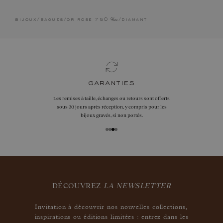
bijoux
/
bagues
/
or rose 750 ‰
/
diamant
garanties
Les remises à taille, échanges ou retours sont offerts
sous 30 jours après réception, y compris pour les
bijoux gravés, si non portés.
DÉCOUVREZ
LA NEWSLETTER
Invitation à découvrir nos nouvelles collections,
inspirations ou éditions limitées : entrez dans les