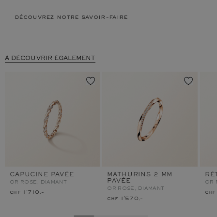
découvrez notre savoir-faire
À DÉCOUVRIR ÉGALEMENT
CAPUCINE PAVÉE
MATHURINS 2 MM
RÉ
PAVÉE
OR ROSE, DIAMANT
OR 
OR ROSE, DIAMANT
chf 1'710.–
chf
chf 1'570.–