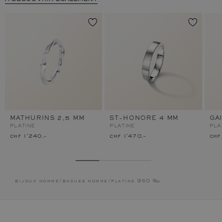
MATHURINS 2,5 MM
ST-HONORE 4 MM
GA
PLATINE
PLATINE
PLA
chf 1'240.–
chf 1'470.–
chf
bijoux homme
/
bagues homme
/
platine 950 ‰