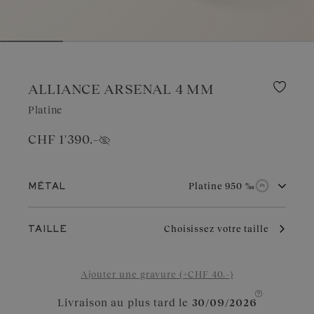
ALLIANCE ARSENAL 4 MM
Platine
CHF 1'390.–
Afficher le prix
Platine 950 ‰
MÉTAL
Or blanc 750 ‰
Or rose 750 ‰
Choisissez votre taille
TAILLE
Or jaune 750 ‰
Platine 950 ‰
D’une grande pureté, le platine est hypoallergénique. Choix
Ajouter une gravure (+CHF 40.–)
d’exception pour les bijoux de mariage, il se raye légèrement plus
que l’or mais ne perd jamais son éclat blanc. Un métal noble à
choisir en toute confiance.
Livraison au plus tard le
30/09/2026