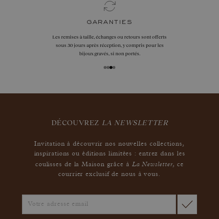
garanties
Les remises à taille, échanges ou retours sont offerts
sous 30 jours après réception, y compris pour les
bijoux gravés, si non portés.
DÉCOUVREZ
LA NEWSLETTER
Invitation à découvrir nos nouvelles collections,
inspirations ou éditions limitées : entrez dans les
La Newsletter
coulisses de la Maison grâce à
,
ce
courrier exclusif de nous à vous.