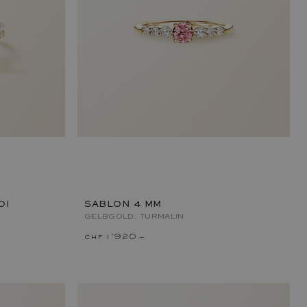
OI
SABLON 4 MM
GELBGOLD, TURMALIN
chf 1'920.–