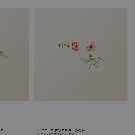
ÉE
LITTLE EVERBLOOM