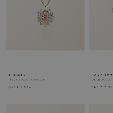
LEFKOS
PARIS 190
GELBGOLD, TURMALIN
GELBGOLD, 
chf 1'930.–
chf 2'220.