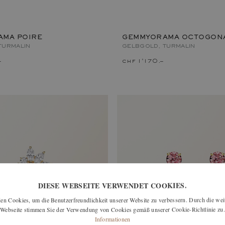
MA POIRE
GEMMYORAMA OCTOGON
TURMALIN
GELBGOLD, TURMALIN
–
chf 1'170.–
DIESE WEBSEITE VERWENDET COOKIES.
n Cookies, um die Benutzerfreundlichkeit unserer Website zu verbessern. Durch die we
 Webseite stimmen Sie der Verwendung von Cookies gemäß unserer Cookie-Richtlinie zu.
Informationen