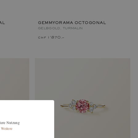
AL
GEMMYORAMA OCTOGONAL
GELBGOLD, TURMALIN
chf 1'870.–
itere Nutzung
Weitere