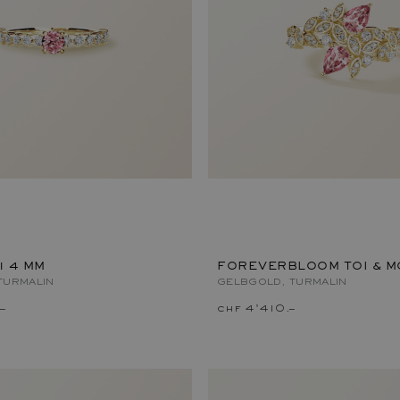
1 4 MM
FOREVERBLOOM TOI & M
TURMALIN
GELBGOLD, TURMALIN
–
chf 4'410.–