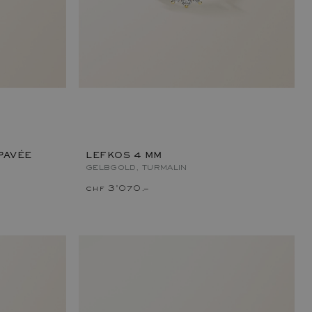
PAVÉE
LEFKOS 4 MM
GELBGOLD, TURMALIN
chf 3'070.–