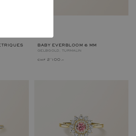
ÉTRIQUES
BABY EVERBLOOM 6 MM
GELBGOLD, TURMALIN
chf 2'100.–