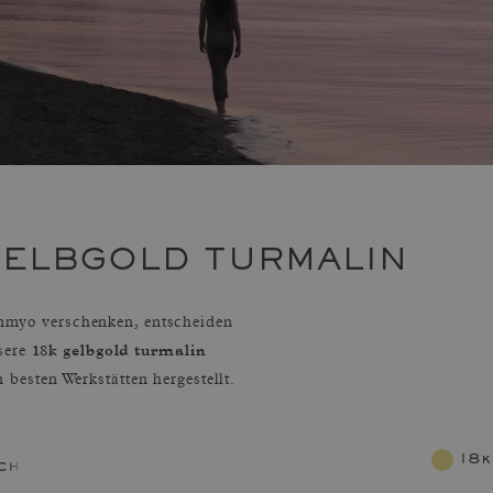
ELBGOLD TURMALIN
myo verschenken, entscheiden
18k gelbgold turmalin
nsere
besten Werkstätten hergestellt.
18k
schmuck