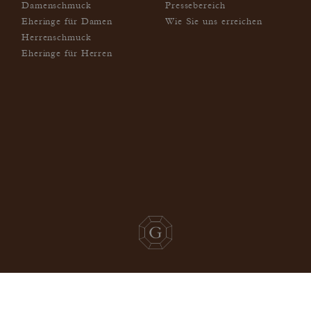
Damenschmuck
Pressebereich
Eheringe für Damen
Wie Sie uns erreichen
Herrenschmuck
Eheringe für Herren
DE-CH/CHF
© gemmyo
. Alle rechte vorbehalten.
2026