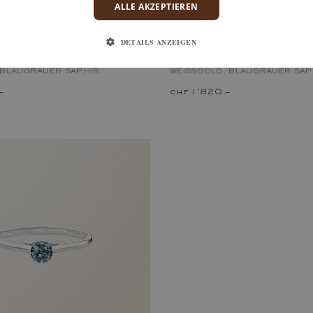
ALLE AKZEPTIEREN
DETAILS ANZEIGEN
DY PAVÉE
LITTLE LADY
 BLAUGRAUER SAPHIR
WEISSGOLD, BLAUGRAUER SAPH
–
chf 1'820.–