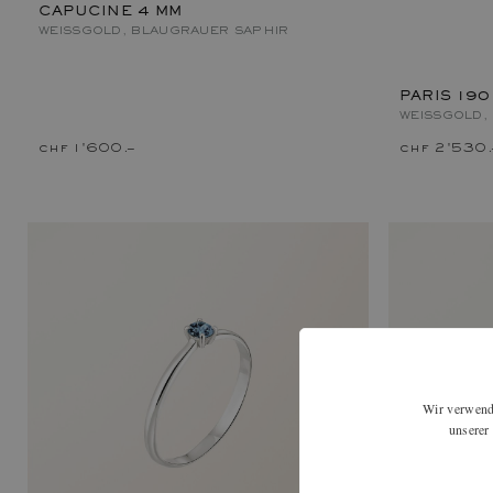
CAPUCINE 4 MM
WEISSGOLD, BLAUGRAUER SAPHIR
PARIS 190
WEISSGOLD,
chf 1'600.–
chf 2'530.
Wir verwende
unserer