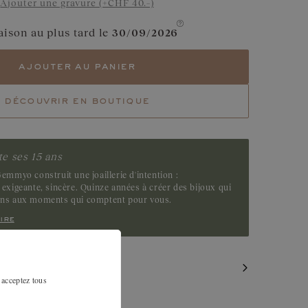
Ajouter une gravure (+CHF 40.–)
aison au plus tard le
30/09/2026
ajouter au panier
découvrir en boutique
e ses 15 ans
emmyo construit une joaillerie d'intention :
exigeante, sincère. Quinze années à créer des bijoux qui
ens aux moments qui comptent pour vous.
ire
MILAIRES
 acceptez tous