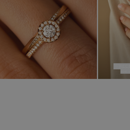
rec
nos 