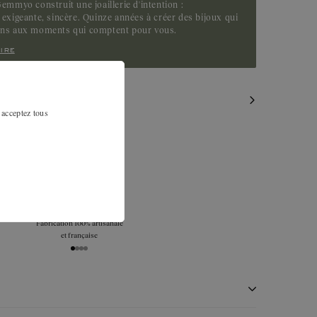
emmyo construit une joaillerie d'intention :
exigeante, sincère. Quinze années à créer des bijoux qui
ens aux moments qui comptent pour vous.
ire
MILAIRES
 acceptez tous
La livraison est offerte en France
UE, DOM TOM, Suisse et au Japon.
 pierres sur la quasi totalité de son pourtour pour