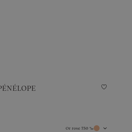
PÉNÉLOPE
t
Or rose 750 ‰