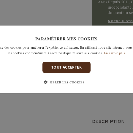
Depuis 2011, G
indépendante, 
donnent du s
notre histo
PARAMÉTRER MES COOKIES
LES MODÈLES SI
e des cookies pour améliorer l'expérience utilisateur. En utilisant notre site internet, vous
les cookies conformément à notre politique relative aux cookies.
En savoir plus
TOUT ACCEPTER
GÉRER LES COOKIES
Fabrication 100% artisanale
et française
DESCRIPTION
Un bijou paré de